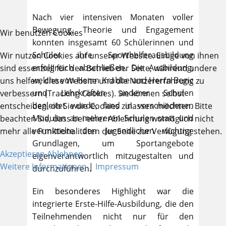
Nach vier intensiven Monaten voller
Bewegung, Theorie und Engagement
Wir benutzen Cookies
konnten insgesamt 60 Schülerinnen und
Schüler ihre Sporthelferausbildung
Wir nutzen Cookies auf unserer Website. Einige von ihnen
erfolgreich abschließen. Die Ausbildung,
sind essenziell für den Betrieb der Seite, während andere
welche von Herrn Krabbe und Herrn Begic
uns helfen, diese Website und die Nutzererfahrung zu
und Lehrkräften anderer Schulen
verbessern (Tracking Cookies). Sie können selbst
begleitet wurde, fand in verschiedenen
entscheiden, ob Sie die Cookies zulassen möchten. Bitte
Modulen an mehreren Schulen statt und
beachten Sie, dass bei einer Ablehnung womöglich nicht
vermittelte den Jugendlichen wichtige
mehr alle Funktionalitäten der Seite zur Verfügung stehen.
Grundlagen, um Sportangebote
Akzeptieren
Ablehnen
eigenverantwortlich mitzugestalten und
Weitere Informationen
|
Impressum
durchzuführen.
Ein besonderes Highlight war die
integrierte Erste-Hilfe-Ausbildung, die den
Teilnehmenden nicht nur für den