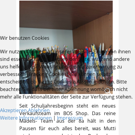
Wir benutzen Cookies
Wir nutzen Cookies auf unserer Website. Einige von ihnen
sind essenziell für den Betrieb der Seite, während andere
uns helfen, diese Website und die Nutzererfahrung zu
verbessern (Tracking Cookies). Sie können selbst
entscheiden, ob Sie die Cookies zulassen möchten. Bitte
beachten Sie, dass bei einer Ablehnung womöglich nicht
mehr alle Funktionalitäten der Seite zur Verfügung stehen.
Seit Schuljahresbeginn steht ein neues
Akzeptieren
Ablehnen
Verkaufsteam im BOS Shop. Das reine
Weitere Informationen
|
Impressum
Mädels- Team aus der 8a hält in den
Pausen für euch alles bereit, was Mutti