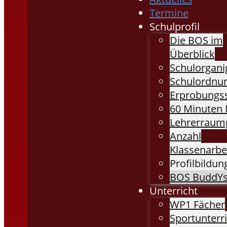
Termine
Schulprofil
Die BOS im
Überblick
Schulorgan
Schulordnu
Erprobungs
60 Minuten 
Lehrerraump
Anzahl
Klassenarbe
Profilbildung
BOS BuddY
Unterricht
WP1 Fächer
Sportunterr