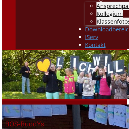
Ansprechpa
Kollegium
Klassenfoto
Downloadbereic
IServ
Kontakt
BOS-BuddYs