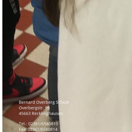
Bernard Overberg Schule
Overbergstr. 99
45663 Recklinghausen
Tel.: 02361/6580810
Fax: 02361/6580814