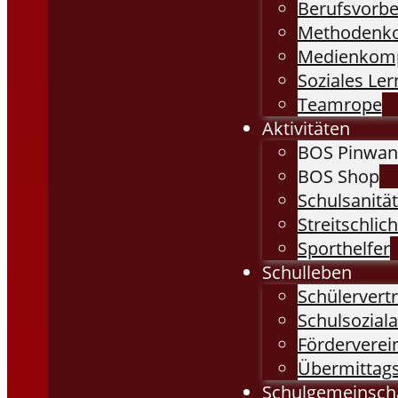
Berufsvorbe
Methodenk
Medienkom
Soziales Le
Teamrope
Aktivitäten
BOS Pinwa
BOS Shop
Schulsanitä
Streitschlich
Sporthelfer
Schulleben
Schülervert
Schulsoziala
Förderverei
Übermittag
Schulgemeinsch