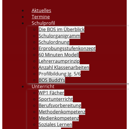
Aktuelles
Termine
Schulprofil
Die BOS im Überblick
Schulorganigramm
Schulordnung
Erprobungsstufenkonzept
60 Minuten Modell
Lehrerraumprinzip
Anzahl Klassenarbeiten
Profilbildung Jg. 5/6
BOS BuddYs
Unterricht
WP1 Fächer
Sportunterricht
Berufsvorbereitung
Methodenkompetenz
Medienkompetenz
Soziales Lernen