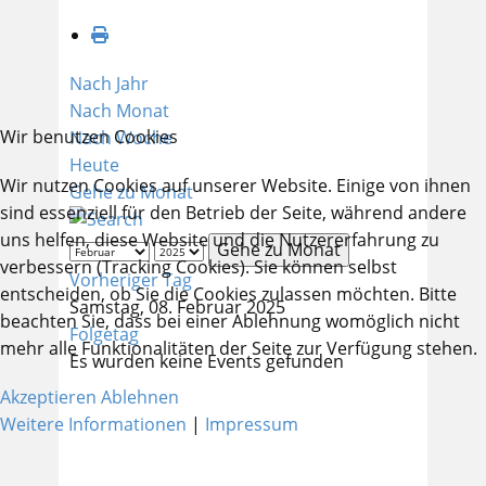
Nach Jahr
Nach Monat
Wir benutzen Cookies
Nach Woche
Heute
Wir nutzen Cookies auf unserer Website. Einige von ihnen
Gehe zu Monat
sind essenziell für den Betrieb der Seite, während andere
uns helfen, diese Website und die Nutzererfahrung zu
Gehe zu Monat
verbessern (Tracking Cookies). Sie können selbst
Vorheriger Tag
entscheiden, ob Sie die Cookies zulassen möchten. Bitte
Samstag, 08. Februar 2025
beachten Sie, dass bei einer Ablehnung womöglich nicht
Folgetag
mehr alle Funktionalitäten der Seite zur Verfügung stehen.
Es wurden keine Events gefunden
Akzeptieren
Ablehnen
Weitere Informationen
|
Impressum