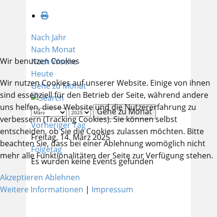
Nach Jahr
Nach Monat
Wir benutzen Cookies
Nach Woche
Heute
Wir nutzen Cookies auf unserer Website. Einige von ihnen
Gehe zu Monat
sind essenziell für den Betrieb der Seite, während andere
uns helfen, diese Website und die Nutzererfahrung zu
Gehe zu Monat
verbessern (Tracking Cookies). Sie können selbst
Vorheriger Tag
entscheiden, ob Sie die Cookies zulassen möchten. Bitte
Freitag, 14. März 2025
beachten Sie, dass bei einer Ablehnung womöglich nicht
Folgetag
mehr alle Funktionalitäten der Seite zur Verfügung stehen.
Es wurden keine Events gefunden
Akzeptieren
Ablehnen
Weitere Informationen
|
Impressum