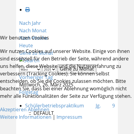
Nach Jahr
Nach Monat
Wir benutzen Cookies
Nach Woche
Heute
Wir nutzen Cookies auf unserer Website. Einige von ihnen
Gehe zu Monat
sind essenziell für den Betrieb der Seite, während andere
uns helfen, diese Website und die Nutzererfahrung zu
Gehe zu Monat
verbessern (Tracking Cookies). Sie können selbst
Vorheriger Tag
entscheiden, ob Sie die Cookies zulassen möchten. Bitte
Mittwoch, 26. März 2025
beachten Sie, dass bei einer Ablehnung womöglich nicht
Folgetag
mehr alle Funktionalitäten der Seite zur Verfügung stehen.
Schülerbetriebspraktikum Jg. 9
Akzeptieren
Ablehnen
:: DEFAULT
Weitere Informationen
|
Impressum