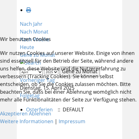
Nach Jahr
Nach Monat
Wir benutzen Cookies
Nach Woche
Heute
Wir nutzen Cookies auf unserer Website. Einige von ihnen
Gehe zu Monat
sind essenziell für den Betrieb der Seite, während andere
uns helfen, diese Website und die Nutzererfahrung zu
Gehe zu Monat
verbessern (Tracking Cookies). Sie können selbst
Vorheriger Tag
entscheiden, ob Sie die Cookies zulassen möchten. Bitte
Dienstag, 15. April 2025
beachten Sie, dass bei einer Ablehnung womöglich nicht
Folgetag
mehr alle Funktionalitäten der Seite zur Verfügung stehen.
Osterferien
:: DEFAULT
Akzeptieren
Ablehnen
Weitere Informationen
|
Impressum