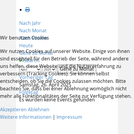
Nach Jahr
Nach Monat
Wir benutzen Cookies
Nach Woche
Heute
Wir nutzen Cookies auf unserer Website. Einige von ihnen
Gehe zu Monat
sind essenziell für den Betrieb der Seite, während andere
uns helfen, diese Website und die Nutzererfahrung zu
Gehe zu Monat
verbessern (Tracking Cookies). Sie können selbst
Vorheriger Tag
entscheiden, ob Sie die Cookies zulassen möchten. Bitte
Samstag, 26. April 2025
beachten Sie, dass bei einer Ablehnung womöglich nicht
Folgetag
mehr alle Funktionalitäten der Seite zur Verfügung stehen.
Es wurden keine Events gefunden
Akzeptieren
Ablehnen
Weitere Informationen
|
Impressum