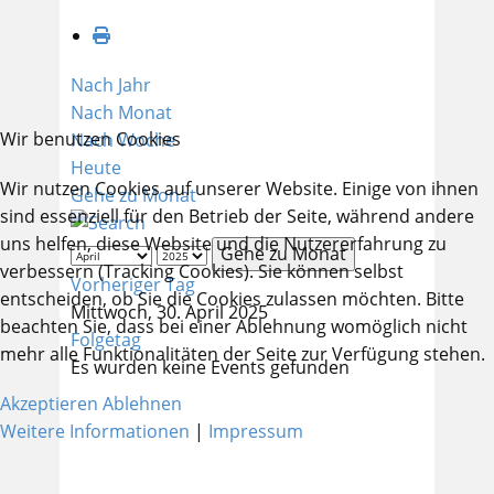
Nach Jahr
Nach Monat
Wir benutzen Cookies
Nach Woche
Heute
Wir nutzen Cookies auf unserer Website. Einige von ihnen
Gehe zu Monat
sind essenziell für den Betrieb der Seite, während andere
uns helfen, diese Website und die Nutzererfahrung zu
Gehe zu Monat
verbessern (Tracking Cookies). Sie können selbst
Vorheriger Tag
entscheiden, ob Sie die Cookies zulassen möchten. Bitte
Mittwoch, 30. April 2025
beachten Sie, dass bei einer Ablehnung womöglich nicht
Folgetag
mehr alle Funktionalitäten der Seite zur Verfügung stehen.
Es wurden keine Events gefunden
Akzeptieren
Ablehnen
Weitere Informationen
|
Impressum