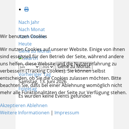
Nach Jahr
Nach Monat
Wir benutzen Cookies
Nach Woche
Heute
Wir nutzen Cookies auf unserer Website. Einige von ihnen
Gehe zu Monat
sind essenziell für den Betrieb der Seite, während andere
uns helfen, diese Website und die Nutzererfahrung zu
Gehe zu Monat
verbessern (Tracking Cookies). Sie können selbst
Vorheriger Tag
entscheiden, ob Sie die Cookies zulassen möchten. Bitte
Samstag, 13. Juni 2026
beachten Sie, dass bei einer Ablehnung womöglich nicht
Folgetag
mehr alle Funktionalitäten der Seite zur Verfügung stehen.
Es wurden keine Events gefunden
Akzeptieren
Ablehnen
Weitere Informationen
|
Impressum