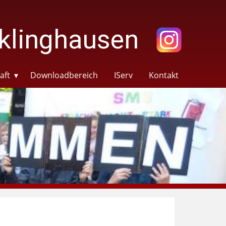
klinghausen
aft
Downloadbereich
IServ
Kontakt