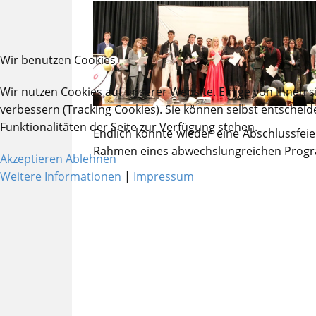
Wir benutzen Cookies
Wir nutzen Cookies auf unserer Website. Einige von ihnen s
verbessern (Tracking Cookies). Sie können selbst entscheid
Funktionalitäten der Seite zur Verfügung stehen.
Endlich konnte wieder eine Abschlussfei
Rahmen eines abwechslungreichen Progr
Akzeptieren
Ablehnen
Weitere Informationen
|
Impressum