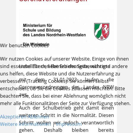
Wir benutzen Cookies
Wir nutzen Cookies auf unserer Website. Einige von ihnen
sind essenziell für den Betrieb der Seite, während andere
Liebe Eltern, liebe Erziehungsberechtigte
uns helfen, diese Website und die Nutzererfahrung zu
mit dem 31.01.2023 laufen die
verbessern (Tracking Cookies). Sie können selbst
Coronaverordnungen des Landes NRW
entscheiden, ob Sie die Cookies zulassen möchten. Bitte
aus.
beachten Sie, dass bei einer Ablehnung womöglich nicht
mehr alle Funktionalitäten der Seite zur Verfügung stehen.
Auch der Schulbetrieb geht damit einen
weiteren Schritt in die Normalität. Diesen
Akzeptieren
Ablehnen
Schritt wollen wir jedoch verantwortlich
Weitere Informationen
|
Impressum
gehen. Deshalb bleiben bereits