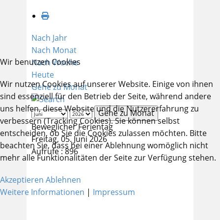
Nach Jahr
Nach Monat
Wir benutzen Cookies
Nach Woche
Heute
Wir nutzen Cookies auf unserer Website. Einige von ihnen
Gehe zu Monat
sind essenziell für den Betrieb der Seite, während andere
uns helfen, diese Website und die Nutzererfahrung zu
Gehe zu Monat
verbessern (Tracking Cookies). Sie können selbst
Beweglicher Ferientag
entscheiden, ob Sie die Cookies zulassen möchten. Bitte
Freitag, 05. Juni 2026
beachten Sie, dass bei einer Ablehnung womöglich nicht
Aufrufe
: 896
mehr alle Funktionalitäten der Seite zur Verfügung stehen.
Akzeptieren
Ablehnen
Weitere Informationen
|
Impressum