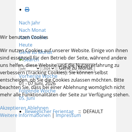
Nach Jahr
Nach Monat
Wir benutzen Cookies
Nach Woche
Heute
Wir nutzen Cookies auf unserer Website. Einige von ihnen
Gehe zu Monat
sind essenziell für den Betrieb der Seite, während andere
uns helfen, diese Website und die Nutzererfahrung zu
Gehe zu Monat
verbessern (Tracking Cookies). Sie können selbst
Vorherige Woche
entscheiden, ob Sie die Cookies zulassen möchten. Bitte
01 - 07 Juni, 2026
beachten Sie, dass bei einer Ablehnung womöglich nicht
Folgende Woche
mehr alle Funktionalitäten der Seite zur Verfügung stehen.
05. Juni
Akzeptieren
Ablehnen
Beweglicher Ferientag
:: DEFAULT
Weitere Informationen
|
Impressum