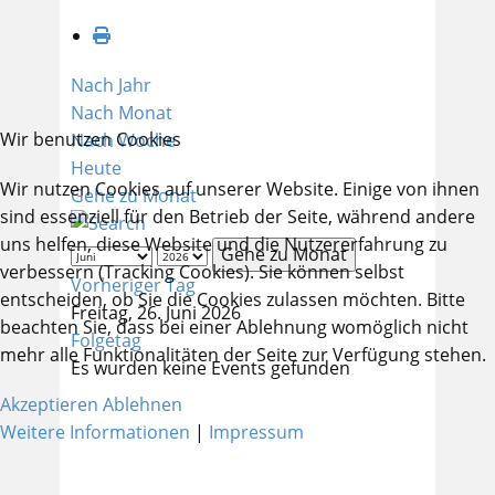
Nach Jahr
Nach Monat
Wir benutzen Cookies
Nach Woche
Heute
Wir nutzen Cookies auf unserer Website. Einige von ihnen
Gehe zu Monat
sind essenziell für den Betrieb der Seite, während andere
uns helfen, diese Website und die Nutzererfahrung zu
Gehe zu Monat
verbessern (Tracking Cookies). Sie können selbst
Vorheriger Tag
entscheiden, ob Sie die Cookies zulassen möchten. Bitte
Freitag, 26. Juni 2026
beachten Sie, dass bei einer Ablehnung womöglich nicht
Folgetag
mehr alle Funktionalitäten der Seite zur Verfügung stehen.
Es wurden keine Events gefunden
Akzeptieren
Ablehnen
Weitere Informationen
|
Impressum