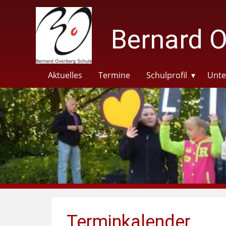
Bernard O
Aktuelles
Termine
Schulprofil
Unte
Terminkalender