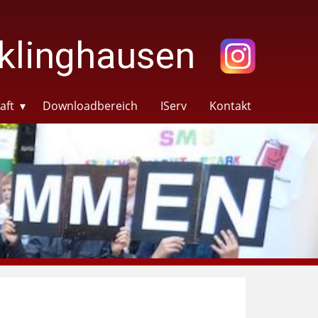
klinghausen
aft
Downloadbereich
IServ
Kontakt